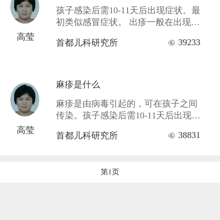
孩子感染后需10-11天后出现症状。最
初类似感冒症状。 出疹一般在出现感
冒症状后4-5天。体温多超过39℃。若
高莹
39233
首都儿科研究所
伴发抽搐，可用冰枕给头部降温。 出
疹开始时是在耳后、额头、颈部，逐
渐向下扩展。2天
麻疹是什么
麻疹是由病毒引起的，可在孩子之间
传染。孩子感染后需10-11天后出现症
状。最初类似感冒症状，不会影响宝
高莹
38831
首都儿科研究所
宝玩耍。大多数妈妈因为孩子精神头
很好，就不测体温，上学的孩子也不
会请假。
第1页