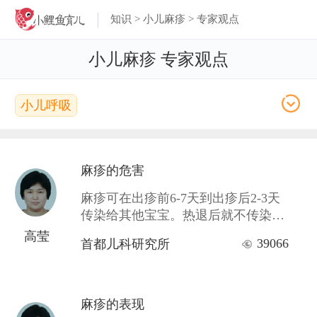
知识
>
小儿麻疹
> 专家观点
小儿麻疹 专家观点
小儿呼吸
麻疹的危害
麻疹可在出疹前6-7天到出疹后2-3天
传染给其他宝宝。热退后就不传染
了。 麻疹宝宝的房间内，麻疹病毒可
高莹
39066
首都儿科研究所
存活1小时左右，这时进入该房间的
孩子可能会感染。 未接种麻疹活疫苗
的宝宝，如果在接触麻疹患
麻疹的表现