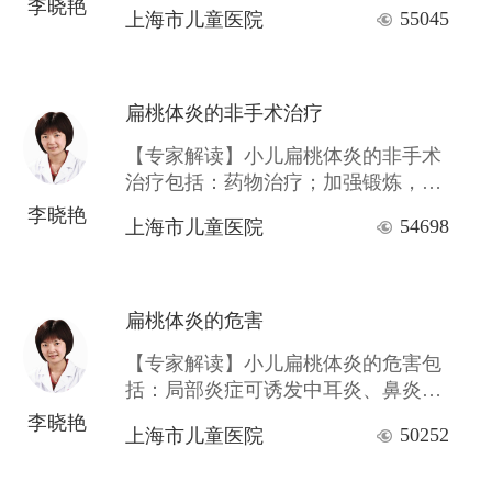
4～5次以上；扁桃体过度肥大，妨碍
李晓艳
55045
上海市儿童医院
呼吸；长期低热，全身检查除扁桃体
炎外无其它病变者等等。
扁桃体炎的非手术治疗
【专家解读】小儿扁桃体炎的非手术
治疗包括：药物治疗；加强锻炼，增
强体质；适当服用维生素C等。
李晓艳
54698
上海市儿童医院
扁桃体炎的危害
【专家解读】小儿扁桃体炎的危害包
括：局部炎症可诱发中耳炎、鼻炎鼻
窦炎、肺炎支气管炎；全身并发症有
李晓艳
50252
上海市儿童医院
关节炎、风湿病、心肌炎等。还会影
响孩子进食、呼吸、语言，影响孩子