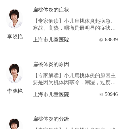
的身体和智力发育。
扁桃体炎的症状
【专家解读】小儿扁桃体炎起病急、
寒战、高热，咽痛是最明显的症状，
此外还会有口臭，头痛，呼吸、吞
李晓艳
68839
上海市儿童医院
咽、语言障碍等表现。
扁桃体炎的原因
【专家解读】小儿扁桃体炎的原因主
要是因为机体因寒冷，潮湿，过度劳
累等原因造成抵抗力下降，细菌繁殖
李晓艳
50946
上海市儿童医院
加强，扁桃体上皮防御机能减弱，腺
体分泌机能降低时，扁桃体就会遭受
细菌感染而发炎。
扁桃体炎的分级