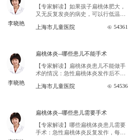
【专家解读】如果孩子扁桃体肥大，
又无反复发炎的病史，可以行低温等
离子射频消融术，即保留部分扁桃体
李晓艳
54361
上海市儿童医院
组织，这样既缩小了扁桃体的体积，
又保留了扁桃体的免疫功能，真正做
到了两全其美。
扁桃体炎--哪些患儿不能手术
【专家解读】扁桃体炎患儿不能做手
术的情况：急性扁桃体炎发作后不满
2周；造血系统疾病、凝血机能减退
李晓艳
54536
上海市儿童医院
者；显著的高血压、心脏病、肺结核
等等。
扁桃体炎--哪些患儿需要手术
【专家解读】哪些扁桃体炎患儿需要
手术：急性扁桃体炎反复发作，每年